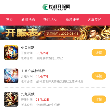
主页
新游动态
热门活动
新游评测
火爆专区
更新时间：2025-08-13
圣灵沉默
详情
开服时间：
08月/23日
版本介绍：
全网最牛逼的三职业
１８０战神终极
详情
开服时间：
08月/23日
版本介绍：
战神复古开天终极无捐献无顶榜地图
九九沉默
详情
开服时间：
08月/23日
版本介绍：
全新玩法此生必玩