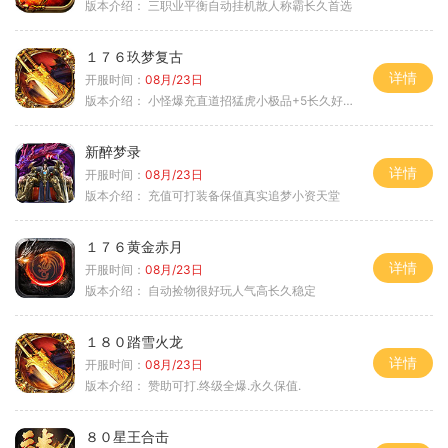
版本介绍：
三职业平衡自动挂机散人称霸长久首选
１７６玖梦复古
详情
开服时间：
08月/23日
版本介绍：
小怪爆充直道招猛虎小极品+5长久好玩
新醉梦录
详情
开服时间：
08月/23日
版本介绍：
充值可打装备保值真实追梦小资天堂
１７６黄金赤月
详情
开服时间：
08月/23日
版本介绍：
自动捡物很好玩人气高长久稳定
１８０踏雪火龙
详情
开服时间：
08月/23日
版本介绍：
赞助可打.终级全爆.永久保值.
８０星王合击