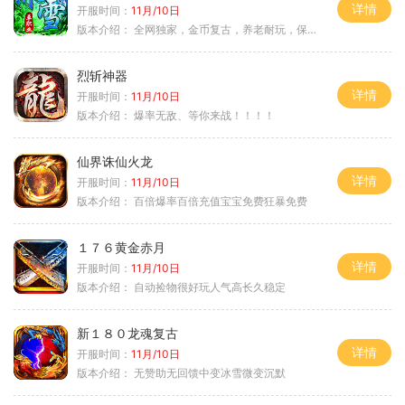
详情
开服时间：
11月/10日
版本介绍：
全网独家，金币复古，养老耐玩，保底回収
烈斩神器
详情
开服时间：
11月/10日
版本介绍：
爆率无敌、等你来战！！！！
仙界诛仙火龙
详情
开服时间：
11月/10日
版本介绍：
百倍爆率百倍充值宝宝免费狂暴免费
１７６黄金赤月
详情
开服时间：
11月/10日
版本介绍：
自动捡物很好玩人气高长久稳定
新１８０龙魂复古
详情
开服时间：
11月/10日
版本介绍：
无赞助无回馈中变冰雪微变沉默