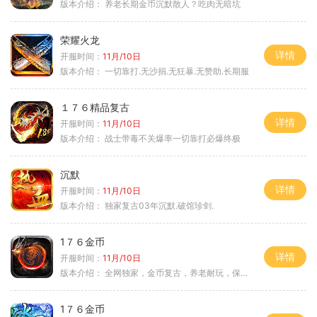
版本介绍：
养老长期金币沉默散人？吃肉无暗坑
荣耀火龙
详情
开服时间：
11月/10日
版本介绍：
一切靠打.无沙捐.无狂暴.无赞助.长期服
１７６精品复古
详情
开服时间：
11月/10日
版本介绍：
战士带毒不关爆率一切靠打必爆终极
沉默
详情
开服时间：
11月/10日
版本介绍：
独家复古03年沉默.破馆珍剑.
1７６金币
详情
开服时间：
11月/10日
版本介绍：
全网独家，金币复古，养老耐玩，保底回収
1７６金币