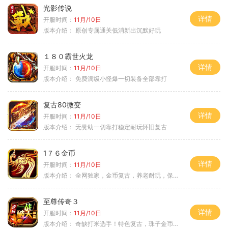
光影传说
详情
开服时间：
11月/10日
版本介绍：
原创专属通关低消新出沉默好玩
１８０霸世火龙
详情
开服时间：
11月/10日
版本介绍：
免费满级小怪爆一切装备全部靠打
复古80微变
详情
开服时间：
11月/10日
版本介绍：
无赞助一切靠打稳定耐玩怀旧复古
1７６金币
详情
开服时间：
11月/10日
版本介绍：
全网独家，金币复古，养老耐玩，保底回収
至尊传奇３
详情
开服时间：
11月/10日
版本介绍：
奇缺打米选手！特色复古，珠子金币释放珠子