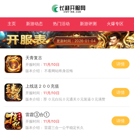
主页
新游动态
热门活动
新游评测
火爆专区
更新时间：2026-01-04
天青复古
详情
开服时间：
11月/10日
版本介绍：
不看网站终身后悔
上线送２００充值
详情
开服时间：
11月/10日
版本介绍：
荐 ０元白玩０元通关０元装逼０元满赞
雷霆③合①
详情
开服时间：
11月/10日
版本介绍：
雷霆三合一公平稳定长久